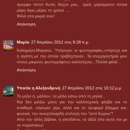
όμορφο τόπο! Αυτές δείχνε μας... εμείς χαιρόμαστε τέτοια
μέρη λίγες μέρες το χρόνο ....
Φιλιά στα μικρά σου!
Απάντηση
Μαρία
27 Απριλίου 2012 στις 8:28 π.μ.
Kαλημέρα,Μαργκώ...Υπέροχες οι φωτογραφίες,υπέροχη και
η αγάπη με την οποία τραβήχτηκαν...Τα συγχαρητήριά μου
στους μικρούς φωτογράφους-καλλιτέχνες...Πολλά φιλιά...
Απάντηση
Υπατία η Αλεξανδρινή
27 Απριλίου 2012 στις 10:12 μ.μ.
Το μήλο ή, μάλλον, τα μήλα κάτω από τη μηλιά...
Και δεν μιλάω μόνο για την καλλιτεχνική φλέβα και το
σταθερό, σίγουρο χέρι, αλλά και το τρυφερό βλέμμα και,
φυσικά, την ανοιχτόκαρδη επιλογή του "αντί-δωρου"!
Από την άλλη βέβαια, η αποδέκτις τα άξιζε όλα αυτά και με
το παραπάνω!