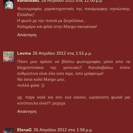
kariatida62
26 Απριλίου 2012 στις 12:00 μ.μ.
Φωτογραφίες χαρακτηριστικές της πανέμορφης νησιώτικης
Ελλάδας!
Η φωτό με την παπιά με ξετρέλλανε...
Καλημέρα και φιλιά στην Μargo-oικογένεια!
Απάντηση
Levina
26 Απριλίου 2012 στις 1:51 μ.μ.
Πόσο μου αρέσει να βλέπω φωτογραφίες μέσα απο τα
blogoσπιτάκια της γειτονιάς!! Καταλαβαίνω πόσο
ανθρώπινα είναι όλα όσα λέμε, όσα γράφουμε!
Να είσαι καλά Margo μου,
πολλά φιλιά :))
yg. πάρε καλέ και εσύ ένα κανόνι, ωραιότατη φωλιά για
κοτόπουλα είναι!!! χαχαχα
Απάντηση
ElenaG
26 Απριλίου 2012 στις 1:56 μ.μ.