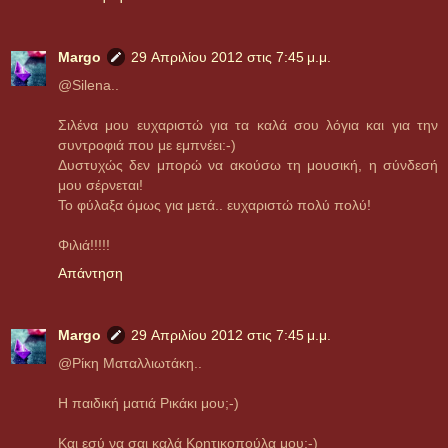
Margo
29 Απριλίου 2012 στις 7:45 μ.μ.
@Silena..
Σιλένα μου ευχαριστώ για τα καλά σου λόγια και για την
συντροφιά που με εμπνέει:-)
Δυστυχώς δεν μπορώ να ακούσω τη μουσική, η σύνδεσή
μου σέρνεται!
Το φύλαξα όμως για μετά.. ευχαριστώ πολύ πολύ!
Φιλιά!!!!!
Απάντηση
Margo
29 Απριλίου 2012 στις 7:45 μ.μ.
@Ρίκη Ματαλλιωτάκη..
Η παιδική ματιά Ρικάκι μου;-)
Και εσύ να σαι καλά Κρητικοπούλα μου:-)