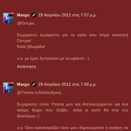
Margo
29 Απριλίου 2012 στις 7:57 μ.μ.
@Όστρια..
Ευχαριστώ ευχαριστώ για τα καλά σου λόγια αγαπητή
Όστρια!
Καλή βδομάδα!
υ.γ. με έχεις ξεσηκώσει με τα υφαντά :-)
Απάντηση
Margo
29 Απριλίου 2012 στις 7:58 μ.μ.
@Υπατία η Αλεξανδρινή..
Ευχαριστώ πολύ Υπατία μου και διπλοευχαριστώ για ένα
ακόμη δώρο που έλαβα.. αλλά γι αυτό θα στα πω
ιδιαιτέρως;-)
υ.γ. Όσο καλοκαιριάζει τόσο μου δημιουργείται η ανάγκη να