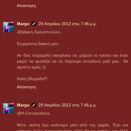
Απάντηση
Margo
29 Απριλίου 2012 στις 7:46 μ.μ.
@Δάφνη Χρονοπούλου..
Ευχαριστώ Δάφνη μου..
Αν δεις τετραμελή οικογένεια να χαζεύει το κανόνι και έναν
μικρό να φωνάζει να το πάρουμε επιτέλους μαζί μας.. θα
είμαστε εμείς;-))
Καλή βδομάδα!!!
Απάντηση
Margo
29 Απριλίου 2012 στις 7:46 μ.μ.
@H.Constantinos..
Μπα, εκείνη έχει καλύτερο μάτι από της μαμάς. Έχει και
κάποιες πολύ προχωρημένες αλλά θα τις αφήσω για άλλη