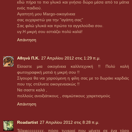
εδώ πήρα το πιο γλυκό και γνήσιο δώρο μέσα από τα μάτια
ενός παιδιού.
Αγαπητή μου Μargo-οικογένεια
σας ευχαριστώ για την "αγάπη σας"
Σας φιλώ γλυκά και πρώτα τα αγγελούδια σου.
υγ.Η μικρή σου εστιάζει πολύ καλά!
Απάντηση
Aθηνά Π.Κ.
27 Απριλίου 2012 στις 1:29 π.μ.
Eίσαστε μια οικογένεια καλλιτεχνική !! Πολύ καλή
φωτογραφική ματιά η μικρή σου !!
Σίγουρα θα ναι χαρούμενη η φίλη σας με το δωράκι καρδιάς
που της στέλνετε οικογενειακώς !!
Να σαστε καλά ,
πολλούς ανοιξιάτικους , σαμιώτικους χαιρετισμούς
Απάντηση
Roadartist
27 Απριλίου 2012 στις 8:28 π.μ.
Τέλειεςςςςςςςς, πόσο τυχεροί που μένετε σε ένα τόσο